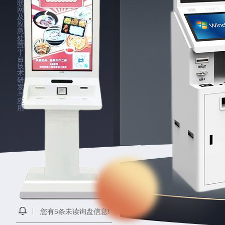
联
网
及
应
急
处
置
平
台
技
术
研
发
与
应
用
您有
5
条未读询盘信息!