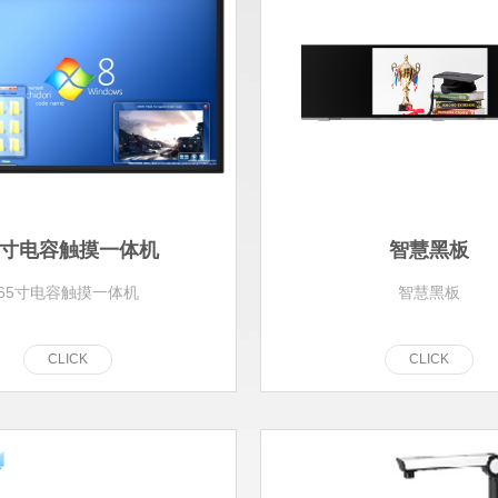
5寸电容触摸一体机
智慧黑板
65寸电容触摸一体机
智慧黑板
C
L
I
C
K
C
L
I
C
K