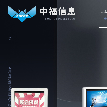
网
H
专
注
智
慧
教
育
交
互
应
用
和
物