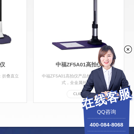
拍仪
中福ZF5A01高拍仪
观：折叠直立
中福ZF5A01高拍仪产品外观：折叠直立
式，全金属外壳 ...
在线客服
C
L
I
C
K
QQ咨询
400-084-8068