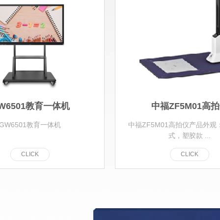
W6501教育一体机
中福ZF5M01高
GW6501教育一体机
中福ZF5M01高拍仪产品外
式，塑胶款 ...
C
L
I
C
K
C
L
I
C
K