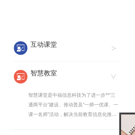
互动课堂
中福信息科技互动课堂方案，打破传统单
向教学模式，结合多种互动教学工具，实
现双向**互动式教学。方案以触控平板为核
心设备，配套移动授课终端、人工智能黑
板、智能无线讲台等相关周边产品，增强
智慧教室
了教学展示效果，丰富了教学展示手段，
让学生参与到课堂中，真正实现互动式课
堂。
智慧课堂是中福信息科技为了进一步**“三