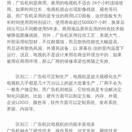
用，广告机则是商用。家用的电视机不适合 24个小时连续使
用。如果时间过长，电视机就会出现影像残留、褪色等问
题。而广告机采用的是专业的商用LCD面板，这些面板专为
长时间使用而特别设计。使用寿命超过50000个小时，换算后
得出可以不间断使用5年多。商用液晶屏所应用的特色技术能
够降低图像残留。另外，广告机采用拉丝工艺，美观大气，
外部采用铝型材，不仅耐腐蚀，而且散热性能也大幅提高。
而且还有散热风扇、外通风设备，以 屏幕在.佳的室内温度下
运行。况且，电视机不是设计来用在商业环境当中的，如果
被用在商用环境，那么厂商的保修承诺也将随之失效。
区别二：广告机可定制生产，电视机是超大规模化生产
电视机几乎都是几十万台以上的超大批量生产，厂商不会为
一般客户做定制。而广告机则相反，它恰恰就是专业解决定
制化问题的。比如：硬件方面可以制定主板、内存、外观、
企业LOGO、颜色等，软件方面可以定制系统、发布系统、
界面、内容等。
区别三：广告机比电视机的功能丰富很多
广告机融合了硬件技术、操作系统、信息发布、网络技术